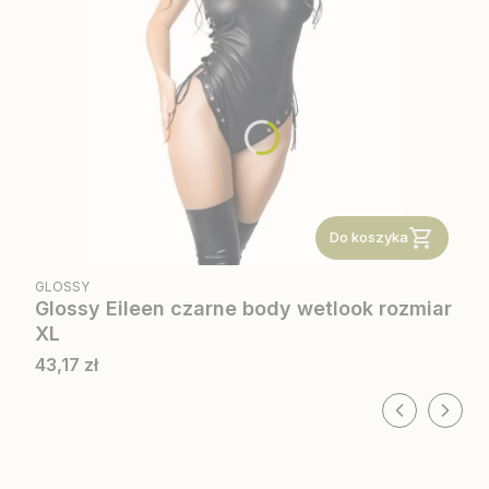
Do koszyka
PRODUCENT
GLOSSY
Glossy Eileen czarne body wetlook rozmiar
XL
Cena
43,17 zł