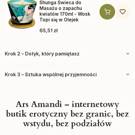
Shunga Świeca do
Masażu o zapachu
kwiatów 170ml - Wosk
Topi się w Olejek
Cena
65,51 zł
Krok 2 – Dotyk, który pamiętasz
Krok 3 – Sztuka wspólnej przyjemności
Ars Amandi – internetowy
butik erotyczny bez granic, bez
Producent SHUNGA
SHUNGA
wstydu, bez podziałów
Shunga Sensation olejek
do masażu erotycznego