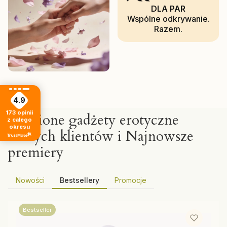
DLA PAR
Wspólne odkrywanie.
Razem.
4.9
173
opinii
Ulubione gadżety erotyczne
z całego
okresu
naszych klientów i Najnowsze
premiery
Nowości
Bestsellery
Promocje
Bestseller