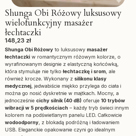
Shunga Obi Różowy luksusowy
wielofunkcyjny masażer
łechtaczki
Cena
148,23 zł
Shunga Obi Różowy
to luksusowy
masażer
łechtaczki
w romantycznym różowym kolorze, o
wyrafinowanym designie z elastyczną końcówką,
która stymuluje nie tylko
łechtaczkę i srom
, ale
również krocze. Wykonany z
silikonu klasy
medycznej
, jedwabiście miękko przylega do ciała i
można go nosić dyskretnie w majtkach. Mocny, a
jednocześnie
cichy silnik (40 dB)
oferuje
10 trybów
wibracji w 5 prędkościach
– każdy tryb świeci innym
kolorem na podświetlanym panelu LED. Całkowicie
wodoodporny
, z blokadą podróżną i ładowaniem
USB. Eleganckie opakowanie czyni go idealnym