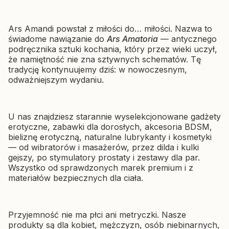
Producent SHUNGA
SHUNGA
Lawenda 240 ml
Wibrator klasyczny
Cena
66,49 zł
Ars Amandi powstał z miłości do… miłości. Nazwa to
Shunga Soyo Czerwony —
świadome nawiązanie do
Ars Amatoria
— antycznego
podwójna stymulacja
podręcznika sztuki kochania, który przez wieki uczył,
Cena
207,57 zł
że namiętność nie zna sztywnych schematów. Tę
tradycję kontynuujemy dziś: w nowoczesnym,
odważniejszym wydaniu.
U nas znajdziesz starannie wyselekcjonowane gadżety
erotyczne, zabawki dla dorosłych, akcesoria BDSM,
bieliznę erotyczną, naturalne lubrykanty i kosmetyki
— od wibratorów i masażerów, przez dilda i kulki
gejszy, po stymulatory prostaty i zestawy dla par.
Wszystko od sprawdzonych marek premium i z
materiałów bezpiecznych dla ciała.
Przyjemność nie ma płci ani metryczki. Nasze
produkty są dla kobiet, mężczyzn, osób niebinarnych,