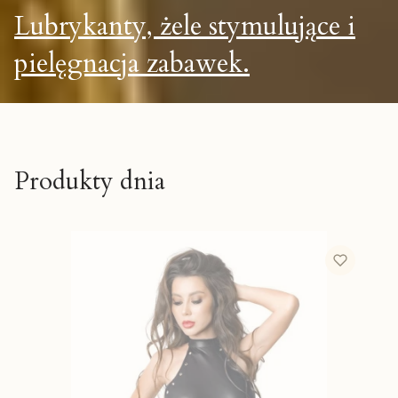
Lubrykanty, żele stymulujące i
pielęgnacja zabawek.
Produkty dnia