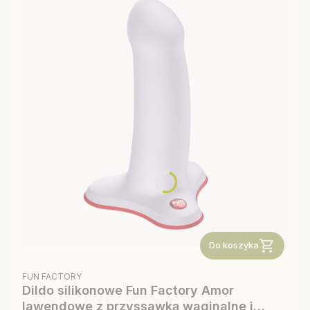
Do koszyka
PRODUCENT
FUN FACTORY
Dildo silikonowe Fun Factory Amor
lawendowe z przyssawką waginalne i