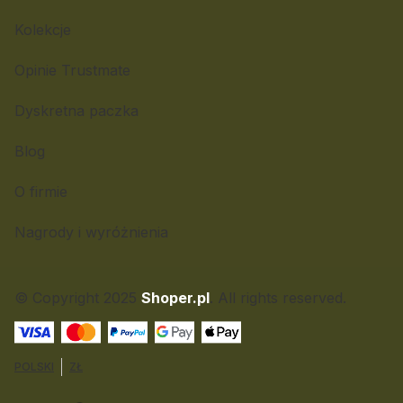
Kolekcje
Opinie Trustmate
Dyskretna paczka
Blog
O firmie
Nagrody i wyróżnienia
© Copyright 2025
Shoper.pl
. All rights reserved.
POLSKI
ZŁ