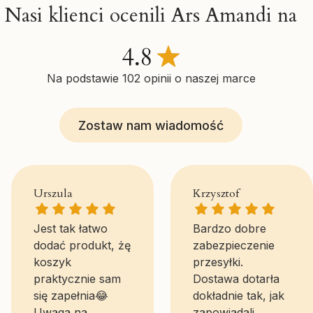
Nasi klienci ocenili Ars Amandi na
Na podstawie 102 opinii o naszej marce
Zostaw nam wiadomość
Urszula gave a rating of: 5
Krzysztof gave a 
Urszula
Krzysztof
Jest tak łatwo
Bardzo dobre
dodać produkt, żę
zabezpieczenie
koszyk
przesyłki.
praktycznie sam
Dostawa dotarła
się zapełnia😂
dokładnie tak, jak
Uwaga na
zapowiadali.