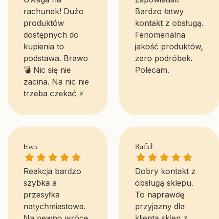
rachunek! Dużo
Bardzo łatwy
produktów
kontakt z obsługą.
dostępnych do
Fenomenalna
kupienia to
jakość produktów,
podstawa. Brawo
zero podróbek.
💣 Nic się nie
Polecam.
zacina. Na nic nie
trzeba czekać ⚡
Ewa gave a rating of: 5
Rafał gave a ratin
Ewa
Rafał
Reakcja bardzo
Dobry kontakt z
szybka a
obsługą sklepu.
przesyłka
To naprawdę
natychmiastowa.
przyjazny dla
Na pewno wrócę
klienta sklep z