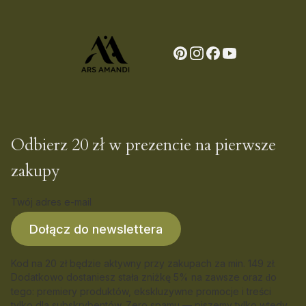
Odbierz 20 zł w prezencie na pierwsze
zakupy
Twój adres e-mail
Dołącz do newslettera
Kod na 20 zł będzie aktywny przy zakupach za min. 149 zł.
Dodatkowo dostaniesz stała zniżkę 5% na zawsze oraz
o
d
tego: premiery produktów, ekskluzywne promocje i treści
tylko dla subskrybentów. Zero spamu — piszemy tylko wtedy,