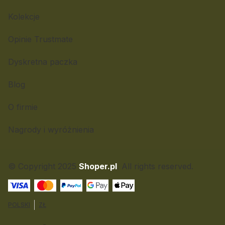
Kolekcje
Opinie Trustmate
Dyskretna paczka
Blog
O firmie
Nagrody i wyróżnienia
© Copyright 2025
Shoper.pl
. All rights reserved.
POLSKI
ZŁ