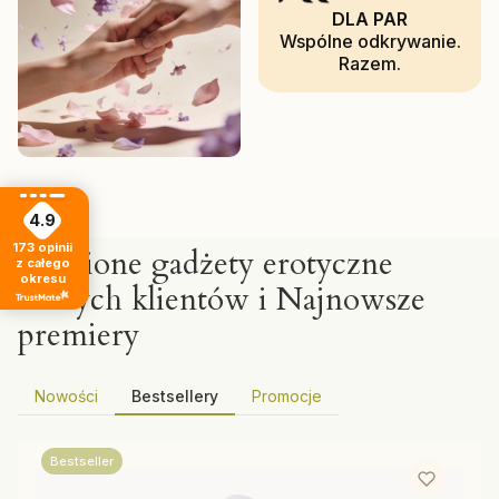
DLA PAR
Wspólne odkrywanie.
Razem.
4.9
173
opinii
Ulubione gadżety erotyczne
z całego
okresu
naszych klientów i Najnowsze
premiery
Nowości
Bestsellery
Promocje
Bestseller