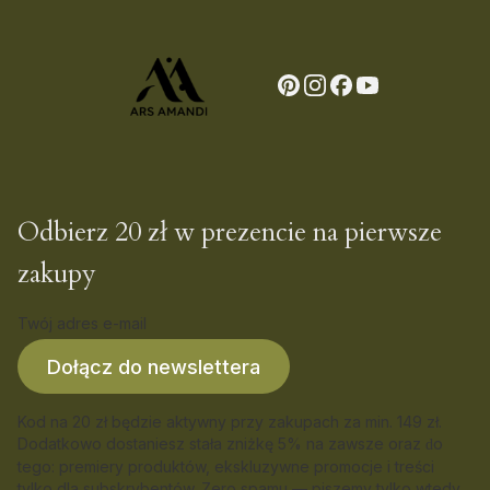
Odbierz 20 zł w prezencie na pierwsze
zakupy
Twój adres e-mail
Dołącz do newslettera
Kod na 20 zł będzie aktywny przy zakupach za min. 149 zł.
Dodatkowo dostaniesz stała zniżkę 5% na zawsze oraz
o
d
tego: premiery produktów, ekskluzywne promocje i treści
tylko dla subskrybentów. Zero spamu — piszemy tylko wtedy,