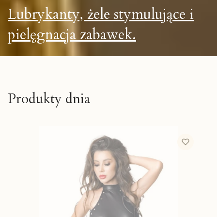
Lubrykanty, żele stymulujące i
pielęgnacja zabawek.
Produkty dnia