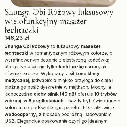
Shunga Obi Różowy luksusowy
wielofunkcyjny masażer
łechtaczki
Cena
148,23 zł
Shunga Obi Różowy
to luksusowy
masażer
łechtaczki
w romantycznym różowym kolorze, o
wyrafinowanym designie z elastyczną końcówką,
która stymuluje nie tylko
łechtaczkę i srom
, ale
również krocze. Wykonany z
silikonu klasy
medycznej
, jedwabiście miękko przylega do ciała i
można go nosić dyskretnie w majtkach. Mocny, a
jednocześnie
cichy silnik (40 dB)
oferuje
10 trybów
wibracji w 5 prędkościach
– każdy tryb świeci innym
kolorem na podświetlanym panelu LED. Całkowicie
wodoodporny
, z blokadą podróżną i ładowaniem
USB. Eleganckie opakowanie czyni go idealnym