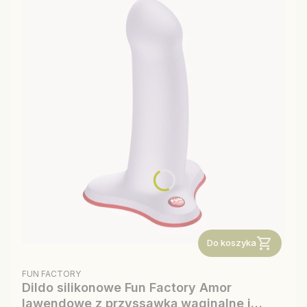
Do koszyka
PRODUCENT
FUN FACTORY
Dildo silikonowe Fun Factory Amor
lawendowe z przyssawką waginalne i