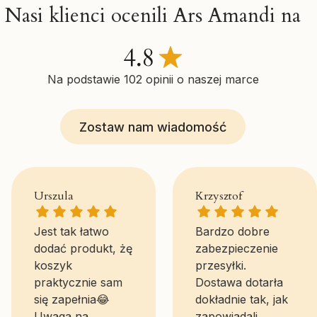
Nasi klienci ocenili Ars Amandi na
Na podstawie 102 opinii o naszej marce
Zostaw nam wiadomość
Urszula gave a rating of: 5
Krzysztof gave a 
Urszula
Krzysztof
Jest tak łatwo
Bardzo dobre
dodać produkt, żę
zabezpieczenie
koszyk
przesyłki.
praktycznie sam
Dostawa dotarła
się zapełnia😂
dokładnie tak, jak
Uwaga na
zapowiadali.