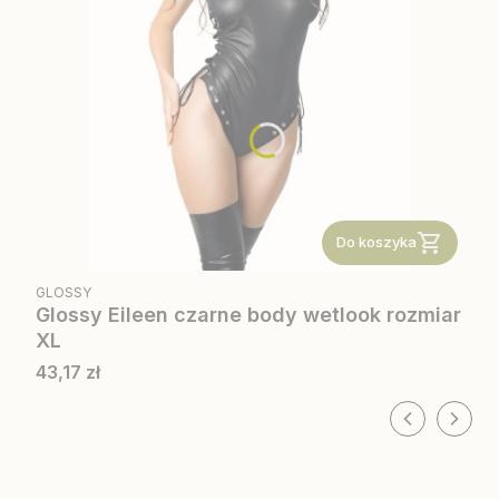
Do koszyka
PRODUCENT
GLOSSY
Glossy Eileen czarne body wetlook rozmiar
XL
Cena
43,17 zł