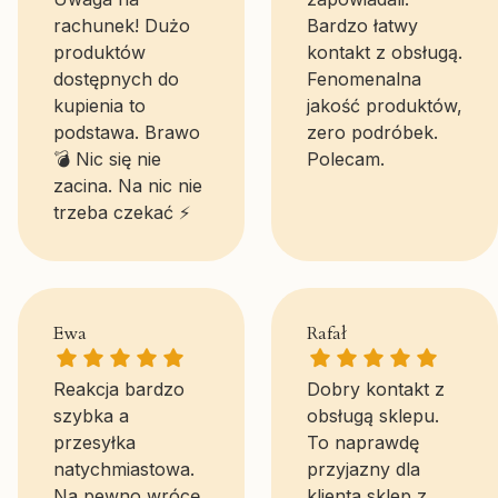
rachunek! Dużo
Bardzo łatwy
produktów
kontakt z obsługą.
dostępnych do
Fenomenalna
kupienia to
jakość produktów,
podstawa. Brawo
zero podróbek.
💣 Nic się nie
Polecam.
zacina. Na nic nie
trzeba czekać ⚡
Ewa gave a rating of: 5
Rafał gave a ratin
Ewa
Rafał
Reakcja bardzo
Dobry kontakt z
szybka a
obsługą sklepu.
przesyłka
To naprawdę
natychmiastowa.
przyjazny dla
Na pewno wrócę
klienta sklep z