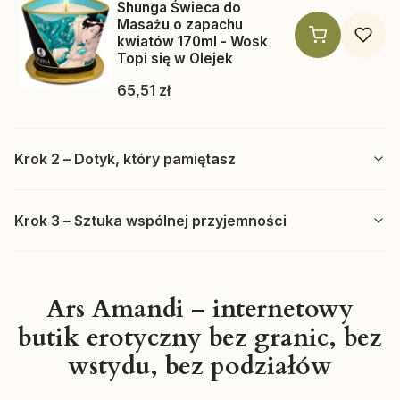
Shunga Świeca do
Masażu o zapachu
kwiatów 170ml - Wosk
Topi się w Olejek
Cena
65,51 zł
Krok 2 – Dotyk, który pamiętasz
Krok 3 – Sztuka wspólnej przyjemności
Ars Amandi – internetowy
butik erotyczny bez granic, bez
Producent SHUNGA
SHUNGA
wstydu, bez podziałów
Shunga Sensation olejek
do masażu erotycznego