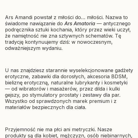
Producent SHUNGA
SHUNGA
Lawenda 240 ml
Wibrator klasyczny
Cena
66,49 zł
Ars Amandi powstał z miłości do… miłości. Nazwa to
Shunga Soyo Czerwony —
świadome nawiązanie do
Ars Amatoria
— antycznego
podwójna stymulacja
podręcznika sztuki kochania, który przez wieki uczył,
Cena
207,57 zł
że namiętność nie zna sztywnych schematów. Tę
tradycję kontynuujemy dziś: w nowoczesnym,
odważniejszym wydaniu.
U nas znajdziesz starannie wyselekcjonowane gadżety
erotyczne, zabawki dla dorosłych, akcesoria BDSM,
bieliznę erotyczną, naturalne lubrykanty i kosmetyki
— od wibratorów i masażerów, przez dilda i kulki
gejszy, po stymulatory prostaty i zestawy dla par.
Wszystko od sprawdzonych marek premium i z
materiałów bezpiecznych dla ciała.
Przyjemność nie ma płci ani metryczki. Nasze
produkty są dla kobiet, mężczyzn, osób niebinarnych,