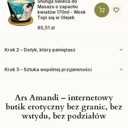
Shunga Świeca do
Masażu o zapachu
kwiatów 170ml - Wosk
Topi się w Olejek
Cena
65,51 zł
Krok 2 – Dotyk, który pamiętasz
Krok 3 – Sztuka wspólnej przyjemności
Ars Amandi – internetowy
butik erotyczny bez granic, bez
Producent SHUNGA
SHUNGA
wstydu, bez podziałów
Shunga Sensation olejek
do masażu erotycznego