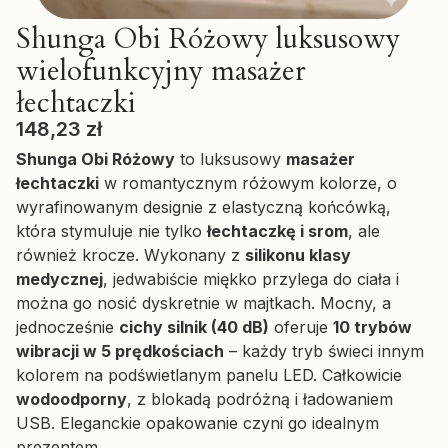
Shunga Obi Różowy luksusowy
wielofunkcyjny masażer
łechtaczki
Cena
148,23 zł
Shunga Obi Różowy
to luksusowy
masażer
łechtaczki
w romantycznym różowym kolorze, o
wyrafinowanym designie z elastyczną końcówką,
która stymuluje nie tylko
łechtaczkę i srom
, ale
również krocze. Wykonany z
silikonu klasy
medycznej
, jedwabiście miękko przylega do ciała i
można go nosić dyskretnie w majtkach. Mocny, a
jednocześnie
cichy silnik (40 dB)
oferuje
10 trybów
wibracji w 5 prędkościach
– każdy tryb świeci innym
kolorem na podświetlanym panelu LED. Całkowicie
wodoodporny
, z blokadą podróżną i ładowaniem
USB. Eleganckie opakowanie czyni go idealnym
prezentem.