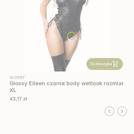
Do koszyka
PRODUCENT
GLOSSY
Glossy Eileen czarne body wetlook rozmiar
XL
Cena
43,17 zł