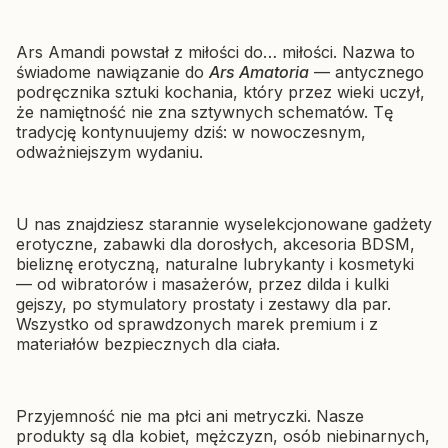
Producent SHUNGA
SHUNGA
Lawenda 240 ml
Wibrator klasyczny
Cena
66,49 zł
Ars Amandi powstał z miłości do… miłości. Nazwa to
Shunga Soyo Czerwony —
świadome nawiązanie do
Ars Amatoria
— antycznego
podwójna stymulacja
podręcznika sztuki kochania, który przez wieki uczył,
Cena
207,57 zł
że namiętność nie zna sztywnych schematów. Tę
tradycję kontynuujemy dziś: w nowoczesnym,
odważniejszym wydaniu.
U nas znajdziesz starannie wyselekcjonowane gadżety
erotyczne, zabawki dla dorosłych, akcesoria BDSM,
bieliznę erotyczną, naturalne lubrykanty i kosmetyki
— od wibratorów i masażerów, przez dilda i kulki
gejszy, po stymulatory prostaty i zestawy dla par.
Wszystko od sprawdzonych marek premium i z
materiałów bezpiecznych dla ciała.
Przyjemność nie ma płci ani metryczki. Nasze
produkty są dla kobiet, mężczyzn, osób niebinarnych,