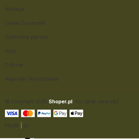
Kolekcje
Opinie Trustmate
Dyskretna paczka
Blog
O firmie
Nagrody i wyróżnienia
© Copyright 2025
Shoper.pl
. All rights reserved.
POLSKI
ZŁ