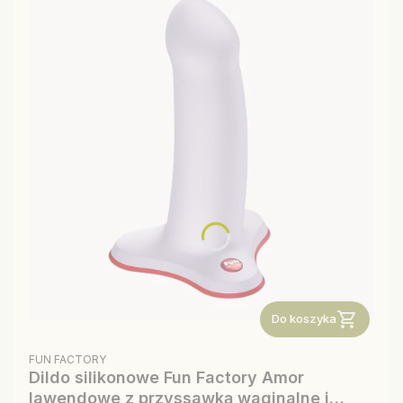
Do koszyka
PRODUCENT
FUN FACTORY
Dildo silikonowe Fun Factory Amor
lawendowe z przyssawką waginalne i