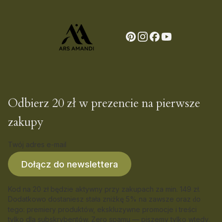
Odbierz 20 zł w prezencie na pierwsze
zakupy
Twój adres e-mail
Dołącz do newslettera
Kod na 20 zł będzie aktywny przy zakupach za min. 149 zł.
Dodatkowo dostaniesz stała zniżkę 5% na zawsze oraz
o
d
tego: premiery produktów, ekskluzywne promocje i treści
tylko dla subskrybentów. Zero spamu — piszemy tylko wtedy,