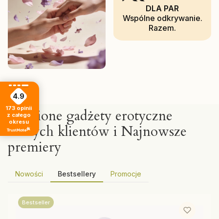
DLA PAR
Wspólne odkrywanie.
Razem.
4.9
173
opinii
Ulubione gadżety erotyczne
z całego
okresu
naszych klientów i Najnowsze
premiery
Nowości
Bestsellery
Promocje
Bestseller