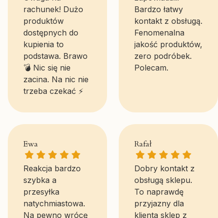
rachunek! Dużo
Bardzo łatwy
produktów
kontakt z obsługą.
dostępnych do
Fenomenalna
kupienia to
jakość produktów,
podstawa. Brawo
zero podróbek.
💣 Nic się nie
Polecam.
zacina. Na nic nie
trzeba czekać ⚡
Ewa gave a rating of: 5
Rafał gave a ratin
Ewa
Rafał
Reakcja bardzo
Dobry kontakt z
szybka a
obsługą sklepu.
przesyłka
To naprawdę
natychmiastowa.
przyjazny dla
Na pewno wrócę
klienta sklep z