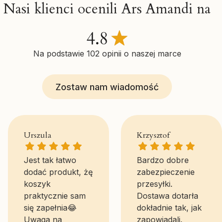
Nasi klienci ocenili Ars Amandi na
Na podstawie 102 opinii o naszej marce
Zostaw nam wiadomość
Urszula gave a rating of: 5
Krzysztof gave a 
Urszula
Krzysztof
Jest tak łatwo
Bardzo dobre
dodać produkt, żę
zabezpieczenie
koszyk
przesyłki.
praktycznie sam
Dostawa dotarła
się zapełnia😂
dokładnie tak, jak
Uwaga na
zapowiadali.