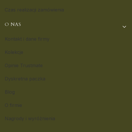
Czas realizacji zamówienia
O NAS
Kontakt i dane firmy
Kolekcje
Opinie Trustmate
Dyskretna paczka
Blog
O firmie
Nagrody i wyróżnienia