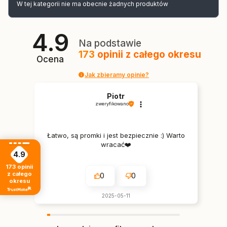
W tej kategorii nie ma obecnie żadnych produktów
4.9
Na podstawie
173
opinii
z całego okresu
Ocena
Jak zbieramy opinie?
Piotr
zweryfikowano
Łatwo, są promki i jest bezpiecznie :) Warto
wracać❤️
4.9
173
opinii
z całego
0
0
okresu
2025-05-11