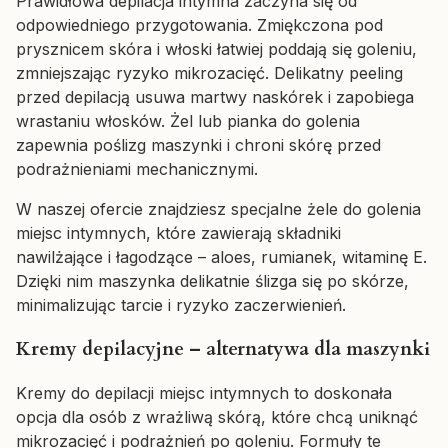
Prawidłowa depilacja intymna zaczyna się od
odpowiedniego przygotowania. Zmiękczona pod
prysznicem skóra i włoski łatwiej poddają się goleniu,
zmniejszając ryzyko mikrozacięć. Delikatny peeling
przed depilacją usuwa martwy naskórek i zapobiega
wrastaniu włosków. Żel lub pianka do golenia
zapewnia poślizg maszynki i chroni skórę przed
podrażnieniami mechanicznymi.
W naszej ofercie znajdziesz specjalne żele do golenia
miejsc intymnych, które zawierają składniki
nawilżające i łagodzące – aloes, rumianek, witaminę E.
Dzięki nim maszynka delikatnie ślizga się po skórze,
minimalizując tarcie i ryzyko zaczerwienień.
Kremy depilacyjne – alternatywa dla maszynki
Kremy do depilacji miejsc intymnych to doskonała
opcja dla osób z wrażliwą skórą, które chcą uniknąć
mikrozacięć i podrażnień po goleniu. Formuły te