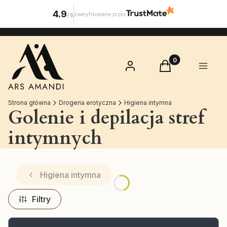
4.9
zweryfikowane przez
/
5
Produkty w koszy
Zaloguj się
Koszyk
Menu
Strona główna
Drogeria erotyczna
Higiena intymna
Golenie i depilacja stref
intymnych
Higiena intymna
Filtry
Lista produktów