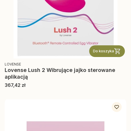
Do koszyka
PRODUCENT
LOVENSE
Lovense Lush 2 Wibrujące jajko sterowane
aplikacją
Cena
367,42 zł