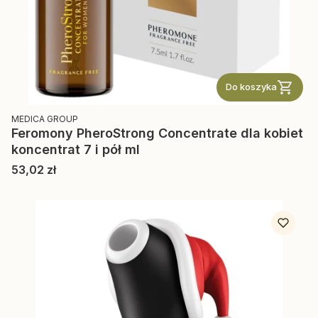
Do koszyka
PRODUCENT
MEDICA GROUP
Feromony PheroStrong Concentrate dla kobiet
koncentrat 7 i pół ml
Cena
53,02 zł