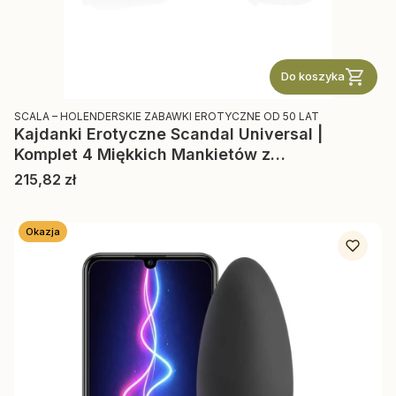
Do koszyka
PRODUCENT
SCALA – HOLENDERSKIE ZABAWKI EROTYCZNE OD 50 LAT
Kajdanki Erotyczne Scandal Universal |
Komplet 4 Miękkich Mankietów z
Karabińczykami
Cena
215,82 zł
Okazja