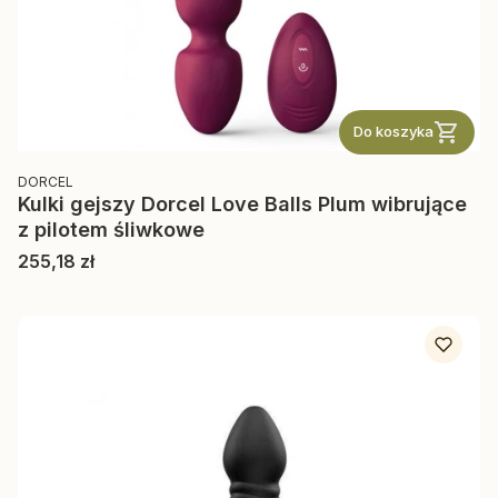
Do koszyka
PRODUCENT
DORCEL
Kulki gejszy Dorcel Love Balls Plum wibrujące
z pilotem śliwkowe
Cena
255,18 zł