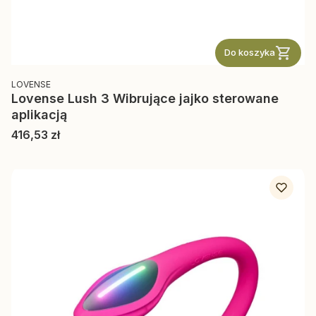
Do koszyka
PRODUCENT
LOVENSE
Lovense Lush 3 Wibrujące jajko sterowane
aplikacją
Cena
416,53 zł