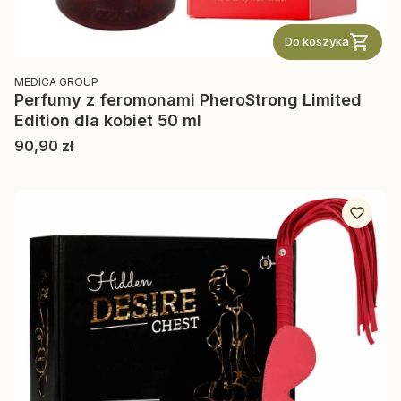
Do koszyka
PRODUCENT
MEDICA GROUP
Perfumy z feromonami PheroStrong Limited
Edition dla kobiet 50 ml
Cena
90,90 zł