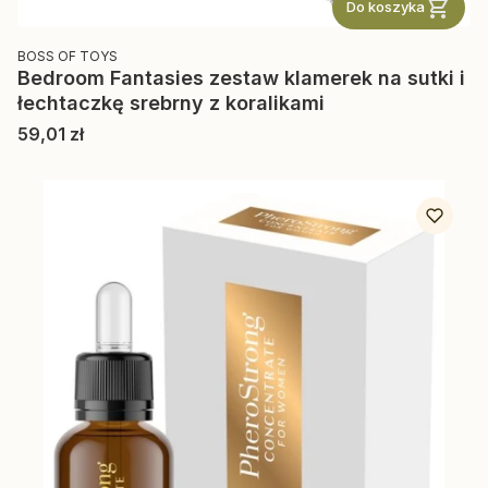
Do koszyka
PRODUCENT
BOSS OF TOYS
Bedroom Fantasies zestaw klamerek na sutki i
łechtaczkę srebrny z koralikami
Cena
59,01 zł