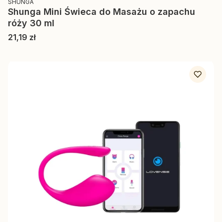
SHUNGA
Shunga Mini Świeca do Masażu o zapachu
róży 30 ml
Cena
21,19 zł