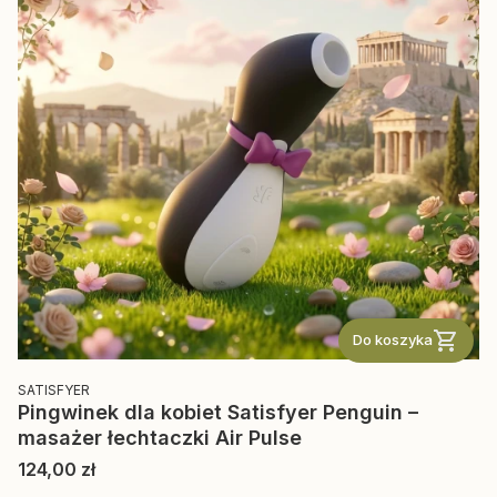
Do koszyka
PRODUCENT
SATISFYER
Pingwinek dla kobiet Satisfyer Penguin –
masażer łechtaczki Air Pulse
Cena
124,00 zł