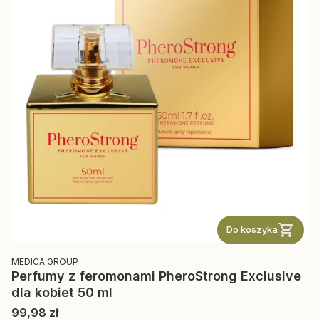
Do koszyka
PRODUCENT
MEDICA GROUP
Perfumy z feromonami PheroStrong Exclusive
dla kobiet 50 ml
Cena
99,98 zł