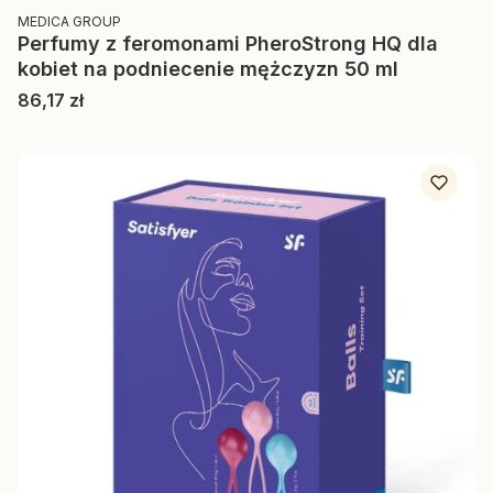
PRODUCENT
MEDICA GROUP
Perfumy z feromonami PheroStrong HQ dla
kobiet na podniecenie mężczyzn 50 ml
Cena
86,17 zł