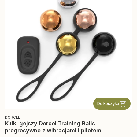
Do koszyka
PRODUCENT
DORCEL
Kulki gejszy Dorcel Training Balls
progresywne z wibracjami i pilotem