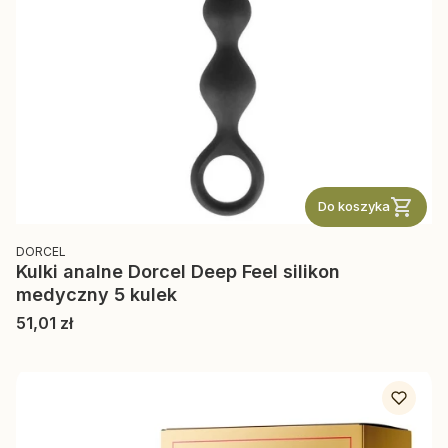
Do koszyka
PRODUCENT
DORCEL
Kulki analne Dorcel Deep Feel silikon
medyczny 5 kulek
Cena
51,01 zł