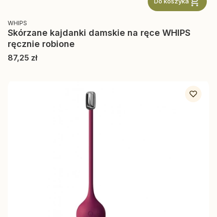
Do koszyka
PRODUCENT
WHIPS
Skórzane kajdanki damskie na ręce WHIPS
ręcznie robione
Cena
87,25 zł