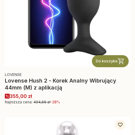
Do koszyka
PRODUCENT
LOVENSE
Lovense Hush 2 - Korek Analny Wibrujący
44mm (M) z aplikacją
Cena promocyjna
355,00 zł
Najniższa cena:
494,66 zł
-28%