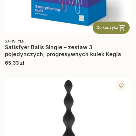
Do koszyka
PRODUCENT
SATISFYER
Satisfyer Balls Single – zestaw 3
pojedynczych, progresywnych kulek Kegla
Cena
65,33 zł