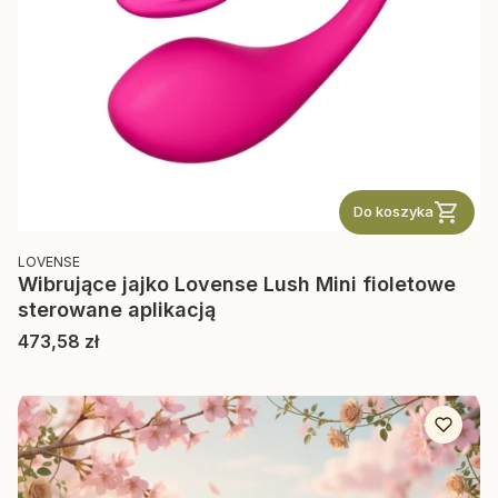
Do koszyka
PRODUCENT
LOVENSE
Wibrujące jajko Lovense Lush Mini fioletowe
sterowane aplikacją
Cena
473,58 zł