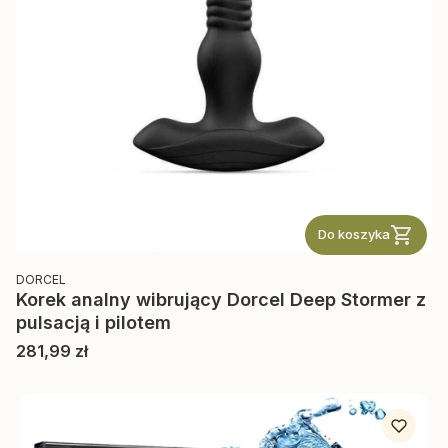
Do koszyka
PRODUCENT
DORCEL
Korek analny wibrujący Dorcel Deep Stormer z
pulsacją i pilotem
Cena
281,99 zł