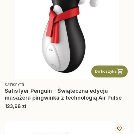
Do koszyka
PRODUCENT
SATISFYER
Satisfyer Penguin - Świąteczna edycja
masażera pingwinka z technologią Air Pulse
Cena
123,98 zł