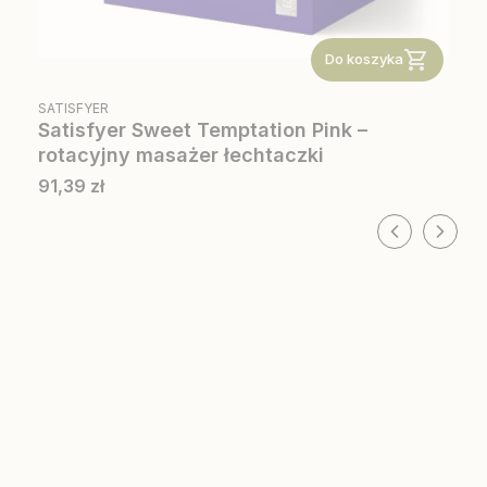
Do koszyka
PRODUCENT
SATISFYER
Satisfyer Sweet Temptation Pink –
rotacyjny masażer łechtaczki
Cena
91,39 zł