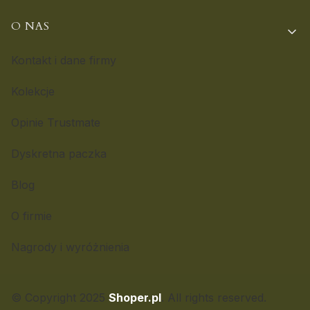
O NAS
Kontakt i dane firmy
Kolekcje
Opinie Trustmate
Dyskretna paczka
Blog
O firmie
Nagrody i wyróżnienia
© Copyright 2025
Shoper.pl
. All rights reserved.