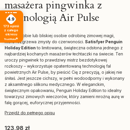
masażera pingwinka z
technologią Air Pulse
4.9
173
opinii
z całego
okresu
Podaruj sobie lub bliskiej osobie odrobinę zimowej magii,
która rozgrzewa zmysły do czerwoności.
Satisfyer Penguin
Holiday Edition
to limitowana,
świąteczna odsłona jednego z
najbardziej kochanych masażerów łechtaczki na świecie.
Ten
uroczy pingwinek to prawdziwy mistrz bezdotykowej
rozkoszy – wykorzystuje opatentowaną technologię fal
powietrznych Air Pulse,
by pieścić Cię z precyzją,
o jakiej nie
śniłaś.
Jest jeszcze cichszy,
w pełni wodoodporny i wykonany
z aksamitnego silikonu medycznego.
W eleganckim,
świątecznym opakowaniu,
Penguin Holiday Edition to idealny
towarzysz zimowych wieczorów,
który zamieni mroźną aurę w
falę gorącej,
euforycznej przyjemności.
Przejdź do pełnego opisu
Cena
123,98 zł