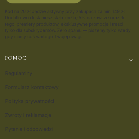
Kod na 20 zł będzie aktywny przy zakupach za min. 149 zł.
Dodatkowo dostaniesz stała zniżkę 5% na zawsze oraz
o
d
tego: premiery produktów, ekskluzywne promocje i treści
tylko dla subskrybentów. Zero spamu — piszemy tylko wtedy,
gdy mamy coś wartego Twojej uwagi.
Linki w stopce
POMOC
Regulaminy
Formularz kontaktowy
Polityka prywatności
Zwroty i reklamacje
Pytania i odpowiedzi