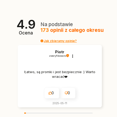
4.9
Na podstawie
173
opinii
z całego okresu
Ocena
Jak zbieramy opinie?
Piotr
zweryfikowano
Łatwo, są promki i jest bezpiecznie :) Warto
wracać❤️
0
0
2025-05-11