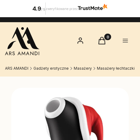
4.9
zweryfikowane przez
/
5
Produkty w koszy
Zaloguj się
Koszyk
Menu
ARS AMANDI
Gadżety erotyczne
Masażery
Masażery łechtaczki
Etykiety