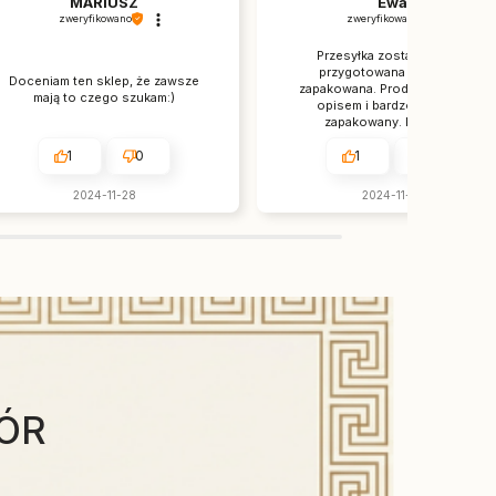
MARIUSZ
Ewa
zweryfikowano
zweryfikowano
Przesyłka została dobrze
przygotowana i solidnie
Doceniam ten sklep, że zawsze
zapakowana. Produkt zgodny z
mają to czego szukam:)
opisem i bardzo solidnie
zapakowany. Polecam.
1
0
1
0
2024-11-28
2024-11-18
ÓR