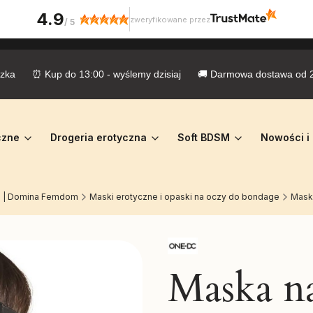
4.9
zweryfikowane przez
/
5
zka      ⏰ Kup do 13:00 - wyślemy dzisiaj      🚚 Darmowa dostawa od 299
czne
Drogeria erotyczna
Soft BDSM
Nowości i 
SM | Domina Femdom
Maski erotyczne i opaski na oczy do bondage
Maska
Maska n