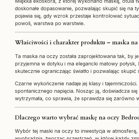
Miękka ekoskóra, z której wykonano maskę, otula tw
doskonałe dopasowanie, pozwalając skupić się na t
pojawia się, gdy wzrok przestaje kontrolować sytuac
powoli, warstwa po warstwie.
Właściwości i charakter produktu – maska na 
Ta maska na oczy została zaprojektowana tak, by j
przyjemna w dotyku i ma elegancki matowy połysk, k
skutecznie ograniczając światło i pozwalając skup
Czarne wykończenie nadaje jej klasy i tajemniczości
spontanicznego napięcia. Nosząc ją, doświadcza się 
wytrzymała, co sprawia, że sprawdza się zarówno w 
Dlaczego warto wybrać maskę na oczy Bedroo
Wybór tej maski na oczy to inwestycja w atmosferę,
wyobraźnią, tworząc przestrzeń, w której każdy zmys