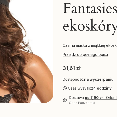
Fantasie
ekoskóry
Czarna maska z miękkiej ekoskó
Przejdź do pełnego opisu
Cena
31,61 zł
Dostępność:
na wyczerpaniu
Czas wysyłki:
24 godziny
Dostawa
od 7,90 zł
- Orlen
Orlen Paczkomat