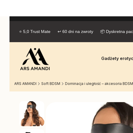
⭐ 5,0 Trust Mate      ↩ 60 dni na zwroty      📦 Dyskretna pac
Gadżety eroty
ARS AMANDI
Soft BDSM
Dominacja i uległość – akcesoria BD
Etykiety