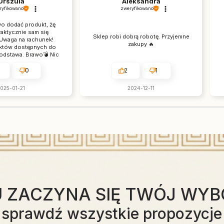
Urszula
Aleksandra
ryfikowano
zweryfikowano
wo dodać produkt, żę
aktycznie sam się
Sklep robi dobrą robotę. Przyjemne
 Uwaga na rachunek!
zakupy 🔥
któw dostępnych do
podstawa. Brawo💣 Nic
na. Na nic nie trzeba
czekać ⚡
0
2
1
025-01-21
2024-12-11
U ZACZYNA SIĘ TWÓJ WYB
sprawdź wszystkie propozycje