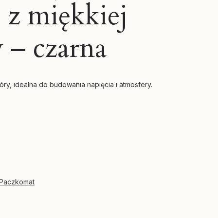
s z miękkiej
 – czarna
ry, idealna do budowania napięcia i atmosfery.
 Paczkomat