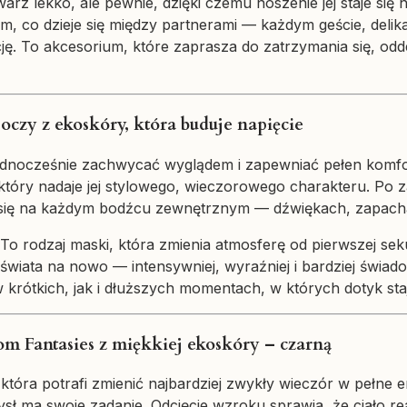
arz lekko, ale pewnie, dzięki czemu noszenie jej staje si
ym, co dzieje się między partnerami — każdym geście, del
ję. To akcesorium, które zaprasza do zatrzymania się, odd
oczy z ekoskóry, która buduje napięcie
ednocześnie zachwycać wyglądem i zapewniać pełen komfort
tóry nadaje jej stylowego, wieczorowego charakteru. Po z
ić się na każdym bodźcu zewnętrznym — dźwiękach, zapacha
. To rodzaj maski, która zmienia atmosferę od pierwszej s
świata na nowo — intensywniej, wyraźniej i bardziej świado
krótkich, jak i dłuższych momentach, w których dotyk sta
m Fantasies z miękkiej ekoskóry – czarną
 która potrafi zmienić najbardziej zwykły wieczór w pełn
ł ma swoje zadanie. Odcięcie wzroku sprawia, że ciało reag