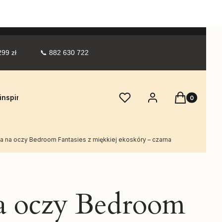
 zł            📞 882 630 722 
Produkty w 
Ulubione
Zaloguj się
Koszyk
inspiracje
O firmie
Bielizna erotyczna damska
Gr
 na oczy Bedroom Fantasies z miękkiej ekoskóry – czarna
a oczy Bedroom