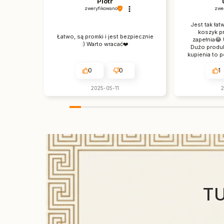
Piotr
zweryfikowano
zwe
Jest tak łat
koszyk pr
Łatwo, są promki i jest bezpiecznie
zapełnia😂
:) Warto wracać❤️
Dużo produ
kupienia to 
się nie zaci
0
0
1
2025-05-11
2
T