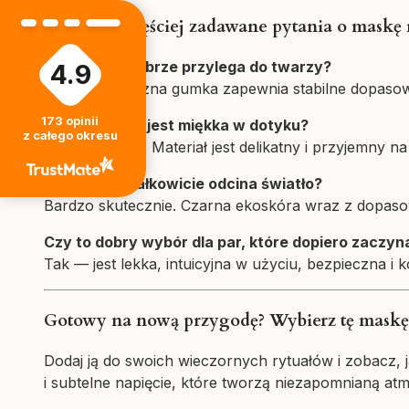
FAQ – najczęściej zadawane pytania o maskę 
Czy maska dobrze przylega do twarzy?
4.9
Tak — elastyczna gumka zapewnia stabilne dopasowa
173
opinii
Czy ekoskóra jest miękka w dotyku?
z całego okresu
Zdecydowanie. Materiał jest delikatny i przyjemny na
Czy maska całkowicie odcina światło?
Bardzo skutecznie. Czarna ekoskóra wraz z dopaso
Czy to dobry wybór dla par, które dopiero zaczy
Tak — jest lekka, intuicyjna w użyciu, bezpieczna 
Gotowy na nową przygodę? Wybierz tę maskę 
Dodaj ją do swoich wieczornych rytuałów i zobacz, j
i subtelne napięcie, które tworzą niezapomnianą atm