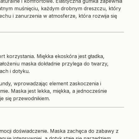
ę naturalne i komfortowe. Elastyczna gumka zapewnia
ikatnym muśnięciu, każdym drobnym dreszczu, który
echu i zanurzenia w atmosferze, która rozwija się
 korzystania. Miękka ekoskóra jest gładka,
ałożeniu maska dokładnie przylega do twarzy,
ch i dotyku.
ekundy, wprowadzając element zaskoczenia i
mie. Maska jest lekka, miękka, a jednocześnie
je się przewodnikiem.
e emocji doświadczenie. Maska zachęca do zabawy z
uje intensywniej, a dotyk staje się narzędziem