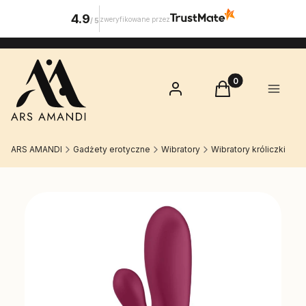
4.9
zweryfikowane przez
/
5
Produkty w koszy
Zaloguj się
Koszyk
Menu
ARS AMANDI
Gadżety erotyczne
Wibratory
Wibratory króliczki
Etykiety