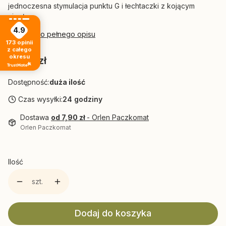
jednoczesna stymulacja punktu G i łechtaczki z kojącym
ciepłem.
4.9
Przejdź do pełnego opisu
173
opinii
z całego
okresu
Cena
161,71 zł
Dostępność:
duża ilość
Czas wysyłki:
24 godziny
Dostawa
od 7,90 zł
- Orlen Paczkomat
Orlen Paczkomat
Ilość
szt.
Dodaj do koszyka