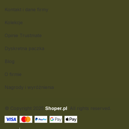
Kontakt i dane firmy
Kolekcje
Opinie Trustmate
Dyskretna paczka
Blog
O firmie
Nagrody i wyróżnienia
© Copyright 2025
Shoper.pl
. All rights reserved.