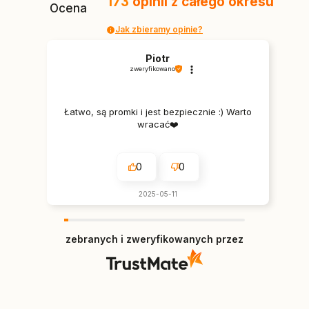
173
opinii
z całego okresu
Ocena
Jak zbieramy opinie?
Piotr
zweryfikowano
Łatwo, są promki i jest bezpiecznie :) Warto
wracać❤️
0
0
2025-05-11
zebranych i zweryfikowanych przez