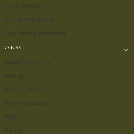
Formy płatności
Czas i koszty dostawy
Czas realizacji zamówienia
O NAS
Kontakt i dane firmy
Kolekcje
Opinie Trustmate
Dyskretna paczka
Blog
O firmie