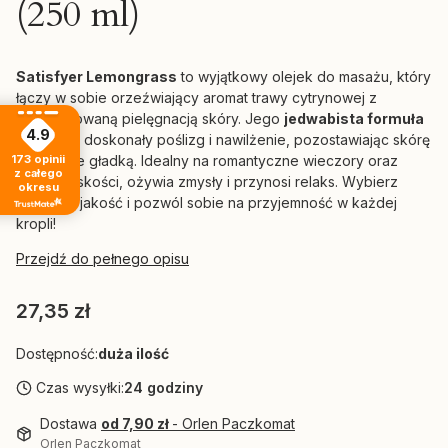
(250 ml)
Satisfyer Lemongrass
to wyjątkowy olejek do masażu, który
łączy w sobie orzeźwiający aromat trawy cytrynowej z
zaawansowaną pielęgnacją skóry. Jego
jedwabista formuła
4.9
zapewnia doskonały poślizg i nawilżenie, pozostawiając skórę
173
opinii
aksamitnie gładką. Idealny na romantyczne wieczory oraz
z całego
chwile bliskości, ożywia zmysły i przynosi relaks. Wybierz
okresu
naturalną jakość i pozwól sobie na przyjemność w każdej
kropli!
Przejdź do pełnego opisu
Cena
27,35 zł
Dostępność:
duża ilość
Czas wysyłki:
24 godziny
Dostawa
od 7,90 zł
- Orlen Paczkomat
Orlen Paczkomat