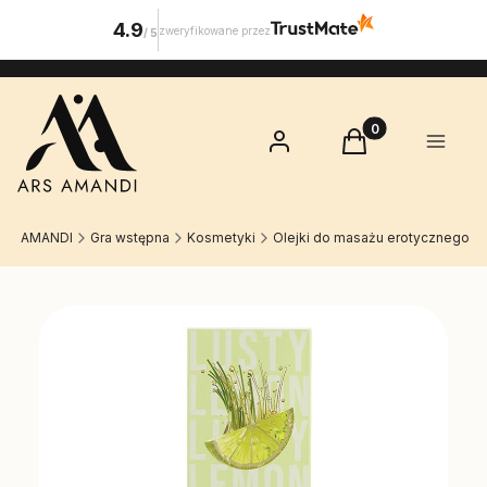
4.9
zweryfikowane przez
/
5
Produkty w koszy
Zaloguj się
Koszyk
Menu
RS AMANDI
Gra wstępna
Kosmetyki
Olejki do masażu erotycznego
Etykiety