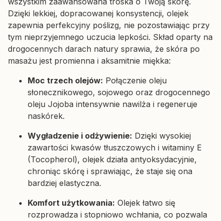
wszystkim zaawansowana troska o Twoją skórę.
Dzięki lekkiej, dopracowanej konsystencji, olejek
zapewnia perfekcyjny poślizg, nie pozostawiając przy
tym nieprzyjemnego uczucia lepkości. Skład oparty na
drogocennych darach natury sprawia, że skóra po
masażu jest promienna i aksamitnie miękka:
Moc trzech olejów:
Połączenie oleju
słonecznikowego, sojowego oraz drogocennego
oleju Jojoba intensywnie nawilża i regeneruje
naskórek.
Wygładzenie i odżywienie:
Dzięki wysokiej
zawartości kwasów tłuszczowych i witaminy E
(Tocopherol), olejek działa antyoksydacyjnie,
chroniąc skórę i sprawiając, że staje się ona
bardziej elastyczna.
Komfort użytkowania:
Olejek łatwo się
rozprowadza i stopniowo wchłania, co pozwala