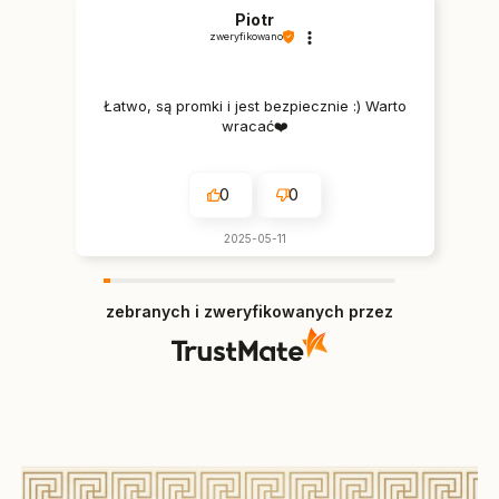
Piotr
zweryfikowano
Łatwo, są promki i jest bezpiecznie :) Warto
wracać❤️
0
0
2025-05-11
zebranych i zweryfikowanych przez