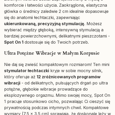
komforcie i łatwości użycia. Zaokrąglona, elastyczna
główka o średnicy zaledwie 2 cm idealnie dopasowuje
się do anatomii łechtaczki, zapewniając
ukierunkowaną, precyzyjną stymulację
. Możesz
wybierać między głęboką, intensywną stymulacją a
bardziej powierzchownymi, delikatnymi pieszczotami -
Spot On 1
dostosuje się do Twoich potrzeb.
Ultra Potężne Wibracje w Małym Korpusie
Nie daj się zwieść kompaktowym rozmiarom! Ten mini
stymulator łechtaczki
kryje w sobie mocny silnik,
który oferuje aż
12 zróżnicowanych programów
wibracji
- od delikatnych, pulsujących drgań po ultra
potężne, głębokie wibracje prowadzące do
eksplozywnego orgazmu. Mimo swojej mocy, Spot On
1 pracuje stosunkowo cicho, pozwalając Ci cieszyć się
prywatnością podczas intymnych chwil. Kompaktowe
wymiary (7,5 x 3,5 cm) sprawiają, że doskonale leży w