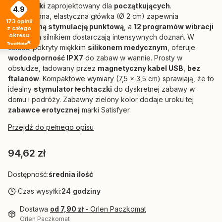
łechtaczki
zaprojektowany dla
początkujących
.
4.9
Zaokrąglona, elastyczna główka (Ø 2 cm) zapewnia
173
opinii
precyzyjną stymulację punktową
, a
12 programów wibracji
z całego
okresu
z mocnym silnikiem dostarczają intensywnych doznań. W
całości pokryty miękkim
silikonem medycznym
, oferuje
wodoodporność IPX7
do zabaw w wannie. Prosty w
obsłudze, ładowany przez
magnetyczny kabel USB
,
bez
ftalanów
. Kompaktowe wymiary (7,5 x 3,5 cm) sprawiają, że to
idealny
stymulator łechtaczki
do dyskretnej zabawy w
domu i podróży. Zabawny zielony kolor dodaje uroku tej
zabawce erotycznej
marki Satisfyer.
Przejdź do pełnego opisu
Cena
94,62 zł
Dostępność:
średnia ilość
Czas wysyłki:
24 godziny
Dostawa
od 7,90 zł
- Orlen Paczkomat
Orlen Paczkomat