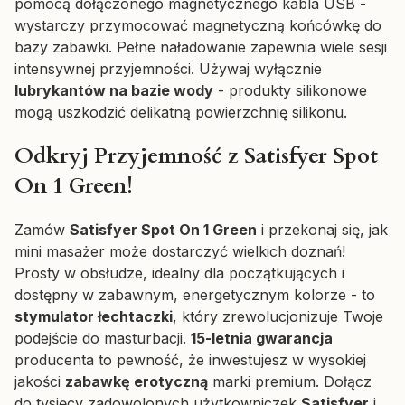
pomocą dołączonego magnetycznego kabla USB -
wystarczy przymocować magnetyczną końcówkę do
bazy zabawki. Pełne naładowanie zapewnia wiele sesji
intensywnej przyjemności. Używaj wyłącznie
lubrykantów na bazie wody
- produkty silikonowe
mogą uszkodzić delikatną powierzchnię silikonu.
Odkryj Przyjemność z Satisfyer Spot
On 1 Green!
Zamów
Satisfyer Spot On 1 Green
i przekonaj się, jak
mini masażer może dostarczyć wielkich doznań!
Prosty w obsłudze, idealny dla początkujących i
dostępny w zabawnym, energetycznym kolorze - to
stymulator łechtaczki
, który zrewolucjonizuje Twoje
podejście do masturbacji.
15-letnia gwarancja
producenta to pewność, że inwestujesz w wysokiej
jakości
zabawkę erotyczną
marki premium. Dołącz
do tysięcy zadowolonych użytkowniczek
Satisfyer
i