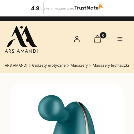
4.9
zweryfikowane przez
/
5
Produkty w koszy
Zaloguj się
Koszyk
Menu
ARS AMANDI
Gadżety erotyczne
Masażery
Masażery łechtaczki
Etykiety