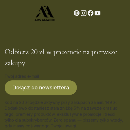
Odbierz 20 zł w prezencie na pierwsze
zakupy
Twój adres e-mail
Dołącz do newslettera
Kod na 20 zł będzie aktywny przy zakupach za min. 149 zł.
Dodatkowo dostaniesz stała zniżkę 5% na zawsze oraz
o
d
tego: premiery produktów, ekskluzywne promocje i treści
tylko dla subskrybentów. Zero spamu — piszemy tylko wtedy,
gdy mamy coś wartego Twojej uwagi.