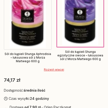
Sól do kąpieli Shunga
Sól do kąpieli Shunga Aphrodisia
egzotyczne owoce – luksusowa
– luksusowa sól z Morza
sól z Morza Martwego 600 g
Martwego 600 g
Rozwiń więcej
Cena
74,17 zł
Dostępność:
średnia ilość
Czas wysyłki:
24 godziny
Dostawa
od 7,90 zł
- Orlen Paczkomat