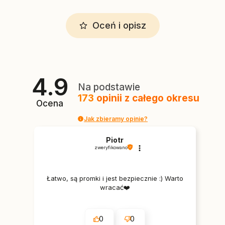
Oceń i opisz
4.9
Na podstawie
173
opinii
z całego okresu
Ocena
Jak zbieramy opinie?
Piotr
zweryfikowano
Łatwo, są promki i jest bezpiecznie :) Warto
wracać❤️
0
0