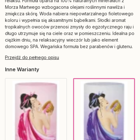
relaksu. Formuła oparta na 100% naturalnych minerałach z
Morza Martwego wzbogacona olejami roślinnymi nawilża i
zmiękcza skórę. Woda nabiera niepowtarzalnego fioletowego
koloru i wypełnia się aksamitnymi bąbelkami. Słodki aromat
tropikalnych owoców przenosi zmysły do egzotycznego raju i
długo utrzymuje się na ciele oraz w pomieszczeniu. Idealna po
ciężkim dniu, na relaksacyjny wieczór lub jako element
domowego SPA. Wegańska formuła bez parabenów i glutenu.
Przejdź do pełnego opisu
Inne Warianty