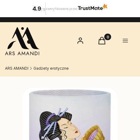
4.9
zweryfikowane przez
/
5
Produkty w koszy
Zaloguj się
Koszyk
Menu
ARS AMANDI
Gadżety erotyczne
Etykiety