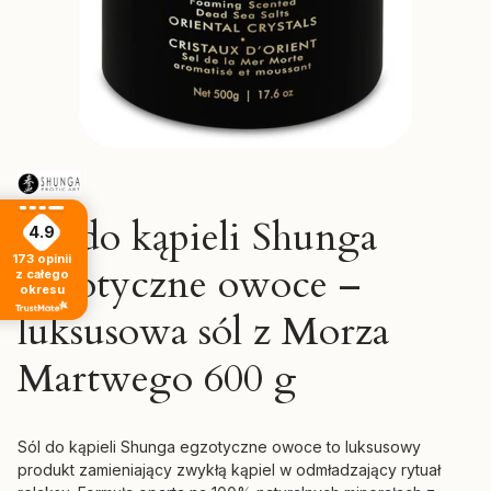
Sól do kąpieli Shunga
4.9
173
opinii
egzotyczne owoce –
z całego
okresu
luksusowa sól z Morza
Martwego 600 g
Sól do kąpieli Shunga egzotyczne owoce to luksusowy
produkt zamieniający zwykłą kąpiel w odmładzający rytuał